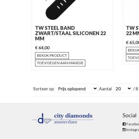
TW STEEL BAND
TW S
ZWART/STAAL SILICONEN 22
22 M
MM
€ 65,0
€ 64,00
BEKIJ
BEKIJK PRODUCT
TOEV
TOEVOEGEN AAN MANDJE
Sorteer op
Aantal
/ 8
Social
Facebo
Instag