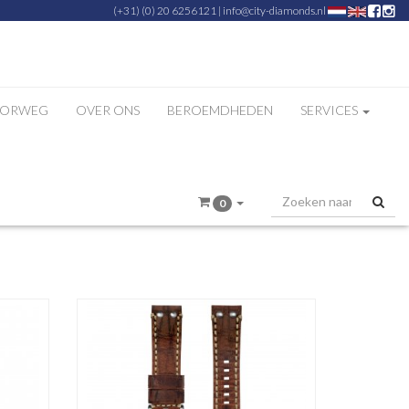
(+31) (0) 20 6256121
|
info@city-diamonds.nl
ZORWEG
OVER ONS
BEROEMDHEDEN
SERVICES
«
1
»
0