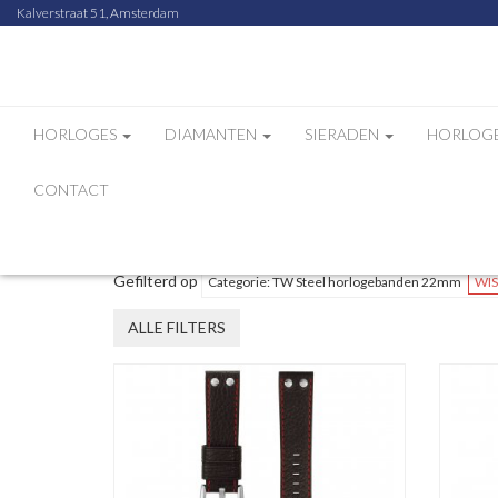
Kalverstraat 51, Amsterdam
HORLOGES
DIAMANTEN
SIERADEN
HORLOG
CONTACT
Sorteer op
Aantal
/
Gefilterd op
Categorie: TW Steel horlogebanden 22mm
WIS
ALLE FILTERS