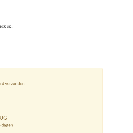
eck up.
erd verzonden
RUG
4 dagen