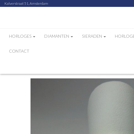
Kalverstraat 51, Amsterdam
HORLOGES
DIAMANTEN
SIERADEN
HORLOG
CONTACT
Home
Webshop
Horloges
Andreas ring bi-co