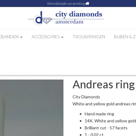
Wereldwijde verzending
EBANDEN
ACCESSOIRES
TROUWRINGEN
BUBEN & 
lor
Andreas ring 
City Diamonds
White and yellow gold andreas rin
Hand made ring
14K. White and yellow gol
Brilliant cut - 57 facets
1 - 0.02 ct.