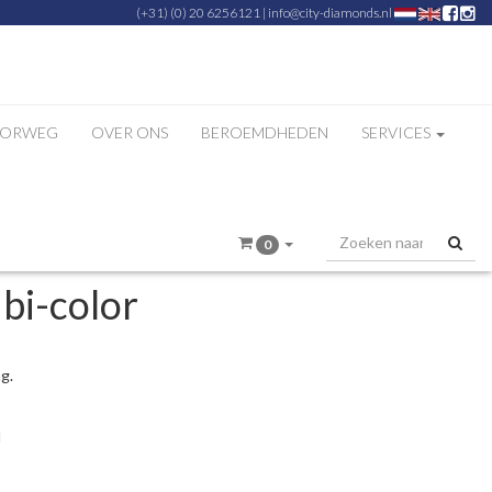
(+31) (0) 20 6256121
|
info@city-diamonds.nl
ZORWEG
OVER ONS
BEROEMDHEDEN
SERVICES
0
bi-color
g.
d