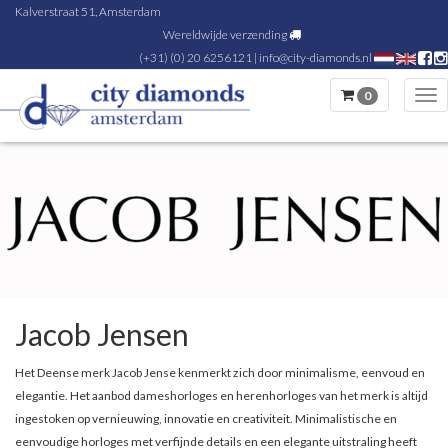
Kalverstraat 51, Amsterdam
Wereldwijde verzending
(+31) (0) 20 6256121
|
info@city-diamonds.nl
0
Tog
nav
Jacob Jensen
Het Deense merk Jacob Jense kenmerkt zich door minimalisme, eenvoud en
elegantie. Het aanbod dameshorloges en herenhorloges van het merk is altijd
ingestoken op vernieuwing, innovatie en creativiteit. Minimalistische en
eenvoudige horloges met verfijnde details en een elegante uitstraling heeft