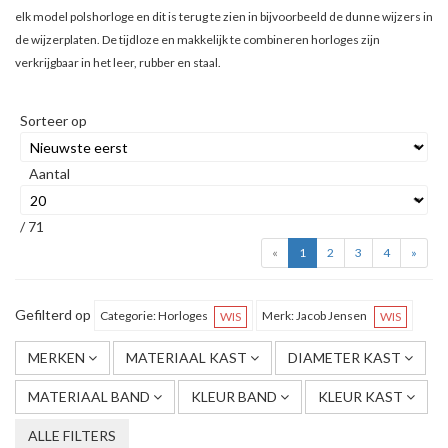
elk model polshorloge en dit is terug te zien in bijvoorbeeld de dunne wijzers in
de wijzerplaten. De tijdloze en makkelijk te combineren horloges zijn
verkrijgbaar in het leer, rubber en staal.
Sorteer op
Aantal
/ 71
«
1
2
3
4
»
Gefilterd op
Categorie: Horloges
Merk: Jacob Jensen
WIS
WIS
MERKEN
MATERIAAL KAST
DIAMETER KAST
MATERIAAL BAND
KLEUR BAND
KLEUR KAST
ALLE FILTERS