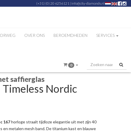
(+31) (0) 20 6256121
|
info@city-diamonds.nl
ZORWEG
OVER ONS
BEROEMDHEDEN
SERVICES
0
et saffierglas
 Timeless Nordic
c 167
horloge straalt tijdloze elegantie uit met zijn 40
las en metalen mesh band. De titanium kast en blauwe