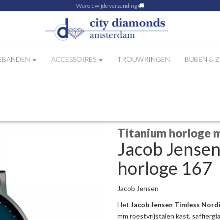
Wereldwijde verzending
EBANDEN
ACCESSOIRES
TROUWRINGEN
BUBEN & 
dic horloge 167
Titanium horloge m
Jacob Jensen
horloge 167
Jacob Jensen
Het
Jacob Jensen Timless Nordi
mm roestvrijstalen kast, saffierg