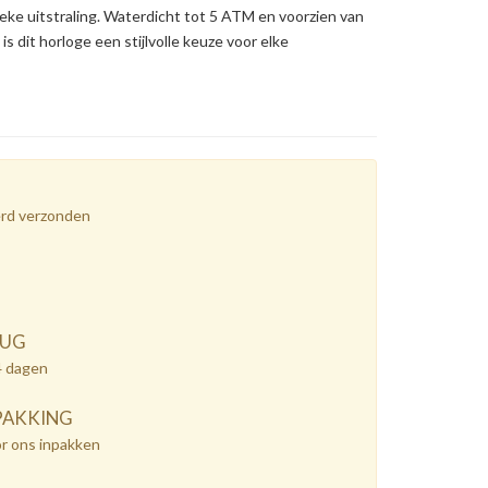
ieke uitstraling. Waterdicht tot 5 ATM en voorzien van
s dit horloge een stijlvolle keuze voor elke
erd verzonden
RUG
4 dagen
PAKKING
or ons inpakken