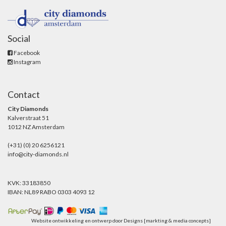
Social
Facebook
Instagram
Contact
City Diamonds
Kalverstraat 51
1012 NZ Amsterdam
(+31) (0) 20 6256121
info@city-diamonds.nl
KVK: 33183850
IBAN: NL89 RABO 0303 4093 12
Website ontwikkeling en ontwerp door
Designs [markting & media concepts]