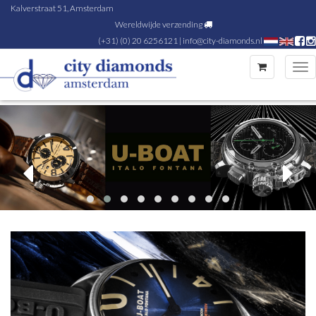
Kalverstraat 51, Amsterdam
Wereldwijde verzending
(+31) (0) 20 6256121
|
info@city-diamonds.nl
Tog
nav