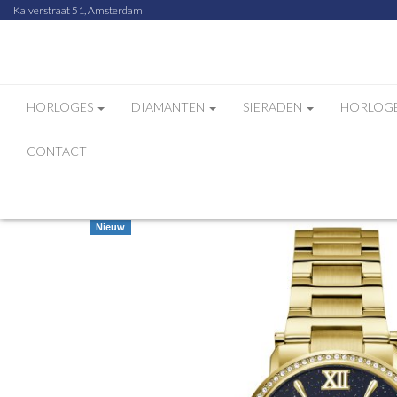
Kalverstraat 51, Amsterdam
HORLOGES
DIAMANTEN
SIERADEN
HORLOG
CONTACT
Home
Webshop
GC Watches MoonChic hor
Nieuw