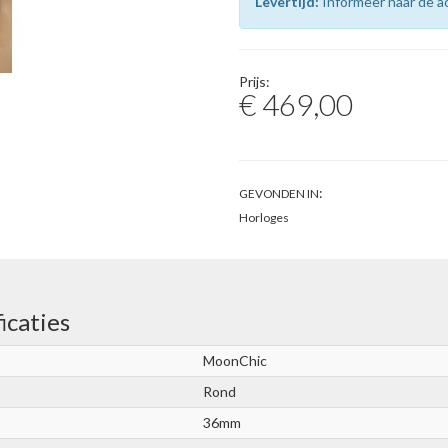
Levertijd:
Informeer naar de ac
Prijs:
€ 469,00
:
GEVONDEN IN
Horloges
icaties
MoonChic
Rond
36mm