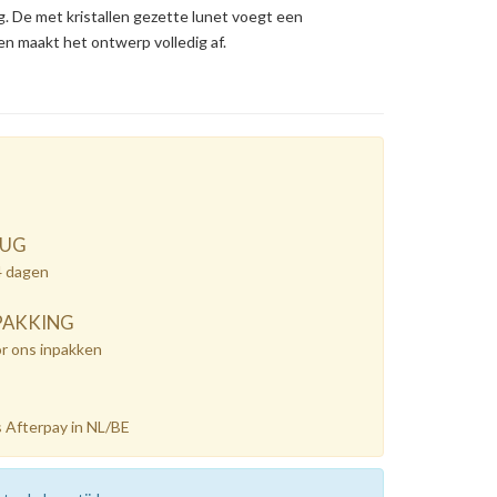
g. De met kristallen gezette lunet voegt een
en maakt het ontwerp volledig af.
RUG
4 dagen
PAKKING
or ons inpakken
 Afterpay in NL/BE