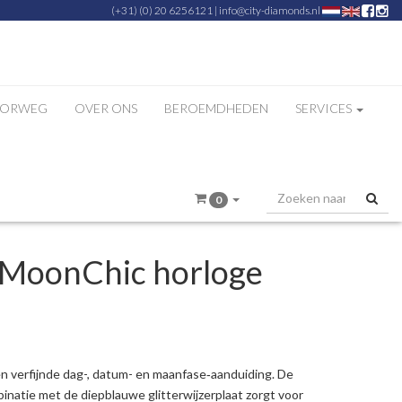
(+31) (0) 20 6256121
|
info@city-diamonds.nl
ZORWEG
OVER ONS
BEROEMDHEDEN
SERVICES
0
MoonChic horloge
 verfijnde dag-, datum- en maanfase‑aanduiding. De
inatie met de diepblauwe glitterwijzerplaat zorgt voor