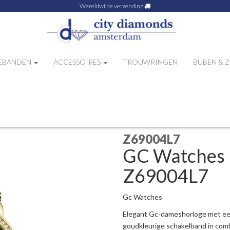
Wereldwijde verzending
EBANDEN
ACCESSOIRES
TROUWRINGEN
BUBEN & 
loge Z69004L7
Z69004L7
GC Watches 
Z69004L7
Gc Watches
Elegant Gc‑dameshorloge met een
goudkleurige schakelband in comb