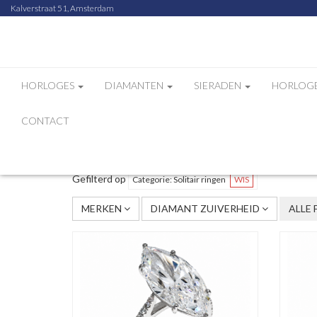
Kalverstraat 51, Amsterdam
HORLOGES
DIAMANTEN
SIERADEN
HORLOG
CONTACT
Sorteer op
Aantal
/
Gefilterd op
Categorie: Solitair ringen
WIS
MERKEN
DIAMANT ZUIVERHEID
ALLE 