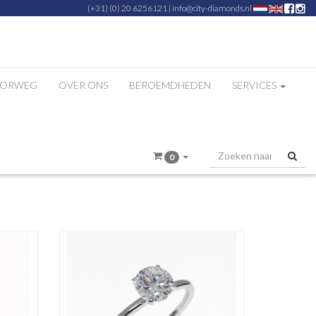
(+31) (0) 20 6256121
|
info@city-diamonds.nl
ZORWEG
OVER ONS
BEROEMDHEDEN
SERVICES
«
1
2
3
4
»
0