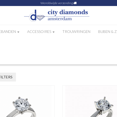
Wereldwijde verzending
EBANDEN
ACCESSOIRES
TROUWRINGEN
BUBEN & 
 80
FILTERS