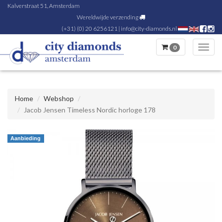
Kalverstraat 51, Amsterdam
Wereldwijde verzending
(+31) (0) 20 6256121
|
info@city-diamonds.nl
0
Toggl
navig
Home
Webshop
Jacob Jensen Timeless Nordic horloge 178
Aanbieding