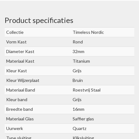
Product specificaties
Collectie
Timeless Nordic
Vorm Kast
Rond
Diameter Kast
32mm
Materiaal Kast
Titanium
Kleur Kast
Grijs
Kleur Wijzerplaat
Bruin
Materiaal Band
Roestvrij Staal
Kleur band
Grijs
Breedte band
16mm
Materiaal Glas
Saffier glas
Uurwerk
Quartz
Type sluiting
Kliksluiting