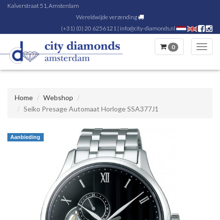
Kalverstraat 51, Amsterdam
Wereldwijde verzending
(+31) (0) 20 6256121
|
info@city-diamonds.nl
0
Toggl
navig
Home
Webshop
Seiko Presage Automaat Horloge SSA377J1
Aanbieding