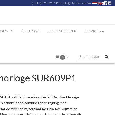
(+31) (0) 20 6256121
|
info@city-diamonds.nl
ZORWEG
OVER ONS
BEROEMDHEDEN
SERVICES
0
horloge SUR609P1
09P1
straalt tijdloze elegantie uit. De zilverkleurige
 en schakelband combineren verfijning met
mt de zilveren wijzerplaat met blauwe wijzers en
 bar, quartz-precisie en drie jaar garantie maken dit