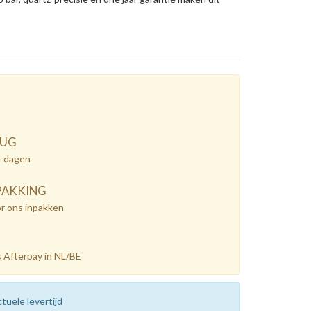
RUG
4 dagen
PAKKING
or ons inpakken
 Afterpay in NL/BE
tuele levertijd