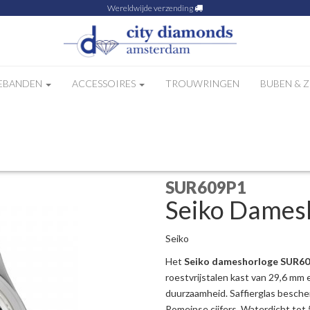
Wereldwijde verzending
EBANDEN
ACCESSOIRES
TROUWRINGEN
BUBEN & 
09P1
SUR609P1
Seiko Dames
Seiko
Het
Seiko dameshorloge SUR6
roestvrijstalen kast van 29,6 mm
duurzaamheid. Saffierglas bescher
Romeinse cijfers. Waterdicht tot 5