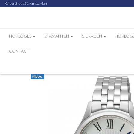
Kalverstraat 51, Amsterdam
HORLOGES
DIAMANTEN
SIERADEN
HORLOG
CONTACT
Home
Webshop
Seiko Dameshorloge SUR6
Nieuw