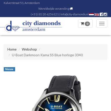
Kalverstraat 51, Amsterdam
Wereldwijde verzending
(+31) (0) 20 6256121
|
info@city-diamonds.nl
0
Toggl
navig
Home
Webshop
U-Boat Darkmoon Kama SS Blue horloge 3340
Nieuw