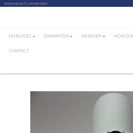
Kalverstraat 51, Amsterdam
HORLOGES
DIAMANTEN
SIERADEN
HORLOG
CONTACT
Home
Webshop
Horloges
Eliro ring with bl