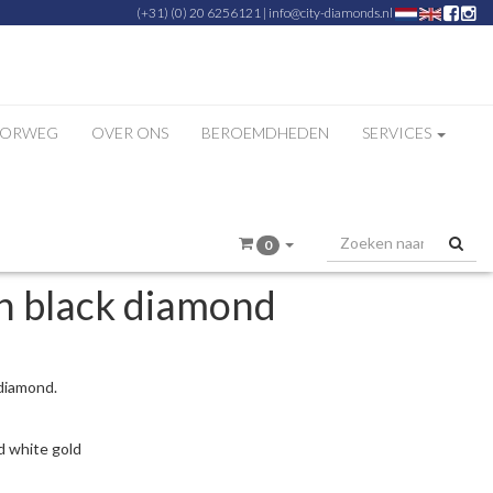
(+31) (0) 20 6256121
|
info@city-diamonds.nl
ZORWEG
OVER ONS
BEROEMDHEDEN
SERVICES
0
th black diamond
 diamond.
d white gold