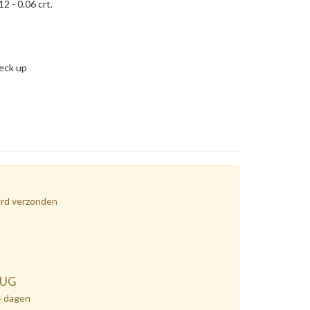
12 - 0.06 crt.
heck up
erd verzonden
RUG
4 dagen