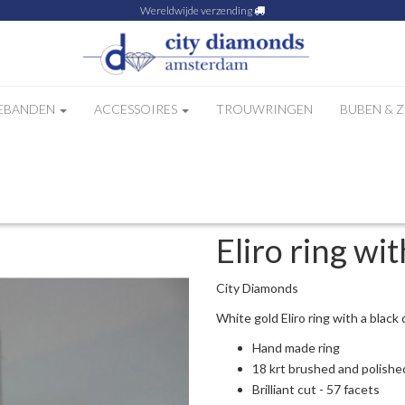
Wereldwijde verzending
EBANDEN
ACCESSOIRES
TROUWRINGEN
BUBEN & 
ack diamond
Eliro ring wi
City Diamonds
White gold Eliro ring with a black
Hand made ring
18 krt brushed and polishe
Brilliant cut - 57 facets