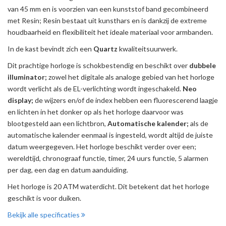
van 45 mm en is voorzien van een kunststof band gecombineerd
met Resin; Resin bestaat uit kunsthars en is dankzij de extreme
houdbaarheid en flexibiliteit het ideale materiaal voor armbanden.
In de kast bevindt zich een
Quartz
kwaliteitsuurwerk.
Dit prachtige horloge is schokbestendig en beschikt over
dubbele
illuminator;
zowel het digitale als analoge gebied van het horloge
wordt verlicht als de EL-verlichting wordt ingeschakeld.
Neo
display;
de wijzers en/of de index hebben een fluorescerend laagje
en lichten in het donker op als het horloge daarvoor was
blootgesteld aan een lichtbron,
Automatische kalender;
als de
automatische kalender eenmaal is ingesteld, wordt altijd de juiste
datum weergegeven. Het horloge beschikt verder over een;
wereldtijd, chronograaf functie, timer, 24 uurs functie, 5 alarmen
per dag, een dag en datum aanduiding.
Het horloge is 20 ATM waterdicht. Dit betekent dat het horloge
geschikt is voor duiken.
Bekijk alle specificaties