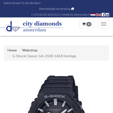
Kalverstraat 51, Amsterdam
Wereldwijde verzending
(+31) (0) 20 6256121
|
info@city-diamonds.nl
0
Toggl
navig
Home
Webshop
G-Shock Classic GA-2100-1AER Horloge