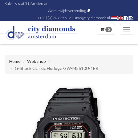
Kalverstraat 51, Amsterdam
Wereldwijde verzending
(+31) (0) 20 6256121
|
info@city-diamonds.nl
0
Toggl
navig
Home
Webshop
G-Shock Classic Horloge GW-M5610U-1ER