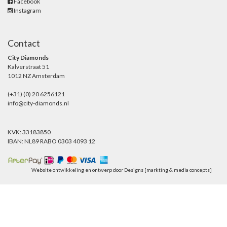
Facebook
Instagram
Contact
City Diamonds
Kalverstraat 51
1012 NZ Amsterdam
(+31) (0) 20 6256121
info@city-diamonds.nl
KVK: 33183850
IBAN: NL89 RABO 0303 4093 12
Website ontwikkeling en ontwerp door
Designs [markting & media concepts]