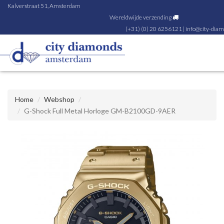
Kalverstraat 51, Amsterdam
Wereldwijde verzending
(+31) (0) 20 6256121
|
info@city-diam
Home
Webshop
G-Shock Full Metal Horloge GM-B2100GD-9AER