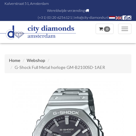
Kalverstraat 51, Amsterdam
Wereldwijde verzending
(+31) (0) 20 6256121
|
info@city-diamonds.nl
0
Toggl
navig
Home
Webshop
G-Shock Full Metal horloge GM-B2100SD-1AER