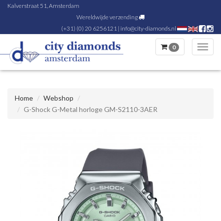
Kalverstraat 51, Amsterdam
Wereldwijde verzending
(+31) (0) 20 6256121
|
info@city-diamonds.nl
0
Toggl
navig
Home
Webshop
G-Shock G-Metal horloge GM-S2110-3AER