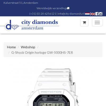
Kalverstraat 51, Amsterdam
Wereldwijde verzending
(+31) (0) 20 6256121
|
info@city-diamonds.nl
Toggl
navig
Home
Webshop
G-Shock Origin horloge GW-5000HS-7ER