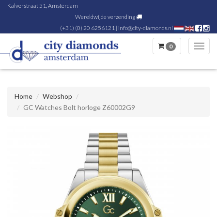
Kalverstraat 51, Amsterdam
Wereldwijde verzending
(+31) (0) 20 6256121
|
info@city-diamonds.nl
0
Toggl
navig
Home
Webshop
GC Watches Bolt horloge Z60002G9