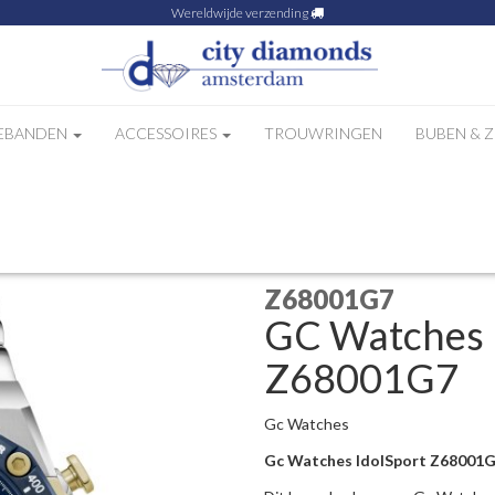
Wereldwijde verzending
EBANDEN
ACCESSOIRES
TROUWRINGEN
BUBEN & 
rloge Z68001G7
Z68001G7
GC Watches I
Z68001G7
Gc Watches
Gc Watches IdolSport Z68001G7