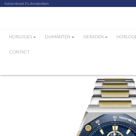
Kalverstraat 51, Amsterdam
HORLOGES
DIAMANTEN
SIERADEN
HORLOG
CONTACT
Home
Webshop
GC Watches IdolSport ho