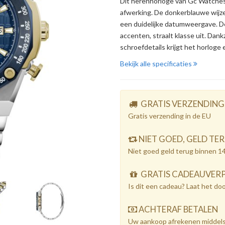
Dit herenhorloge van Gc Watches va
afwerking. De donkerblauwe wijzer
een duidelijke datumweergave. De
accenten, straalt klasse uit. Dan
schroefdetails krijgt het horloge 
Bekijk alle specificaties
GRATIS VERZENDING
Gratis verzending in de EU
NIET GOED, GELD TE
Niet goed geld terug binnen 1
GRATIS CADEAUVER
Is dit een cadeau? Laat het do
ACHTERAF BETALEN
Uw aankoop afrekenen middels