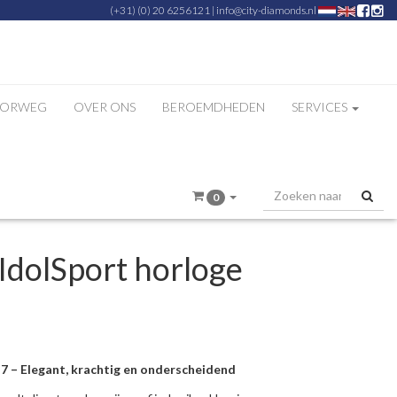
(+31) (0) 20 6256121
|
info@city-diamonds.nl
ZORWEG
OVER ONS
BEROEMDHEDEN
SERVICES
0
dolSport horloge
 – Elegant, krachtig en onderscheidend