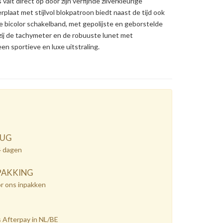
lt direct op door zijn verfijnde zilverkleurige
plaat met stijlvol blokpatroon biedt naast de tijd ook
 bicolor schakelband, met gepolijste en geborstelde
kzij de tachymeter en de robuuste lunet met
een sportieve en luxe uitstraling.
RUG
4 dagen
PAKKING
or ons inpakken
 Afterpay in NL/BE