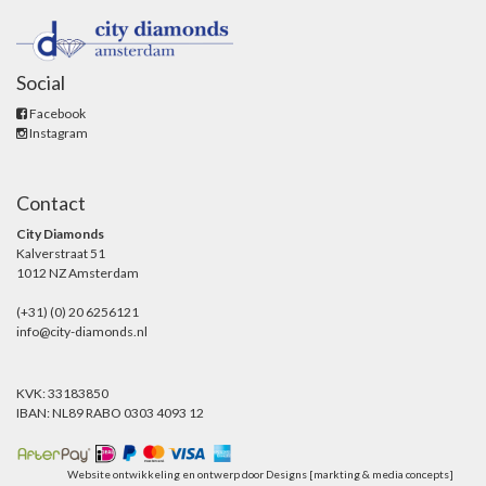
Social
Facebook
Instagram
Contact
City Diamonds
Kalverstraat 51
1012 NZ Amsterdam
(+31) (0) 20 6256121
info@city-diamonds.nl
KVK: 33183850
IBAN: NL89 RABO 0303 4093 12
Website ontwikkeling en ontwerp door
Designs [markting & media concepts]