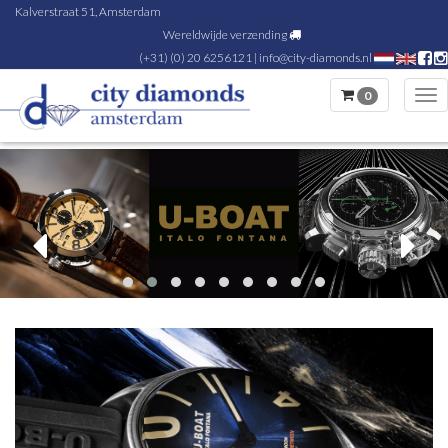
Kalverstraat 51, Amsterdam
Wereldwijde verzending
(+31) (0) 20 6256121
|
info@city-diamonds.nl
0
Tog
nav