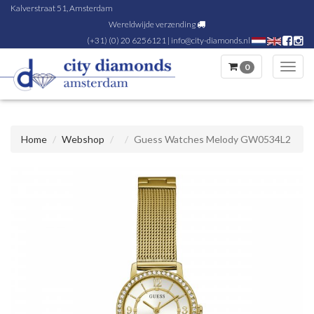
Kalverstraat 51, Amsterdam
Wereldwijde verzending
(+31) (0) 20 6256121
|
info@city-diamonds.nl
0
Toggl
navig
Home
Webshop
Guess Watches Melody GW0534L2