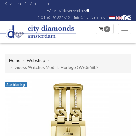
Kalverstraat 51, Amsterdam
Wereldwijde verzending
(+31) (0) 20 6256121
|
info@city-diamonds.nl
0
Toggl
navig
Home
Webshop
Guess Watches Mod ID Horloge GW0668L2
Aanbieding