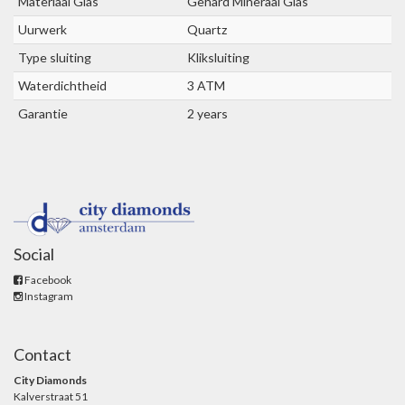
Materiaal Glas
Gehard Mineraal Glas
Uurwerk
Quartz
Type sluiting
Kliksluiting
Waterdichtheid
3 ATM
Garantie
2 years
Social
Facebook
Instagram
Contact
City Diamonds
Kalverstraat 51