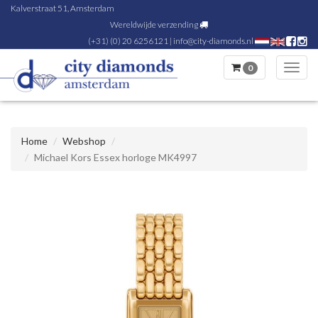
Kalverstraat 51, Amsterdam
Wereldwijde verzending
(+31) (0) 20 6256121
|
info@city-diamonds.nl
0
Toggl
navig
Home
Webshop
Michael Kors Essex horloge MK4997