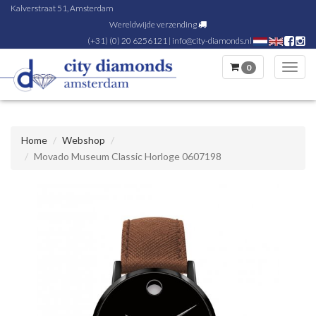
Kalverstraat 51, Amsterdam
Wereldwijde verzending
(+31) (0) 20 6256121
|
info@city-diamonds.nl
0
Toggl
navig
Home
Webshop
Movado Museum Classic Horloge 0607198