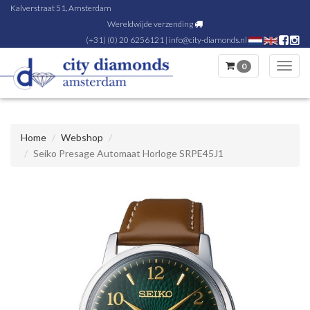
Kalverstraat 51, Amsterdam
Wereldwijde verzending
(+31) (0) 20 6256121
|
info@city-diamonds.nl
0
Toggl
navig
Home
Webshop
Seiko Presage Automaat Horloge SRPE45J1