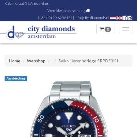
Kalverstraat 51, Amsterdam
Wereldwijde verzending
(+31) (0) 20 6256121
|
info@city-diamonds.nl
0
Toggl
navig
Home
Webshop
Seiko Herenhorloge SRPD53K1
Aanbieding