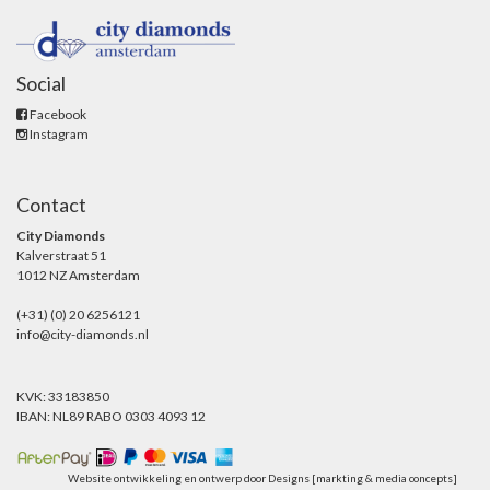
Social
Facebook
Instagram
Contact
City Diamonds
Kalverstraat 51
1012 NZ Amsterdam
(+31) (0) 20 6256121
info@city-diamonds.nl
KVK: 33183850
IBAN: NL89 RABO 0303 4093 12
Website ontwikkeling en ontwerp door
Designs [markting & media concepts]