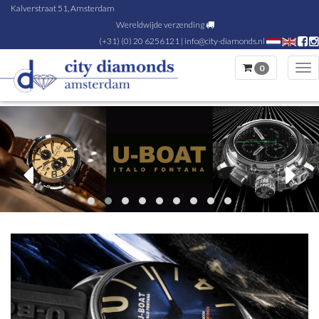
Kalverstraat 51, Amsterdam
Wereldwijde verzending
(+31) (0) 20 6256121
|
info@city-diamonds.nl
0
Tog
nav