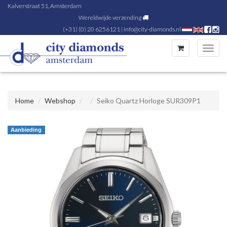
Kalverstraat 51, Amsterdam
Wereldwijde verzending
(+31) (0) 20 6256121
|
info@city-diamonds.nl
Toggl
navig
Home
Webshop
Seiko Quartz Horloge SUR309P1
Aanbieding