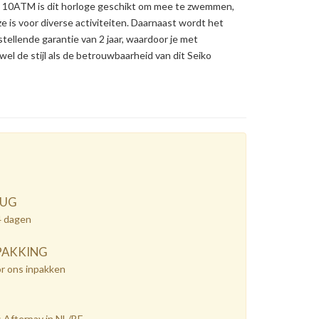
 10ATM is dit horloge geschikt om mee te zwemmen,
e is voor diverse activiteiten. Daarnaast wordt het
ellende garantie van 2 jaar, waardoor je met
l de stijl als de betrouwbaarheid van dit Seiko
RUG
4 dagen
PAKKING
or ons inpakken
 Afterpay in NL/BE