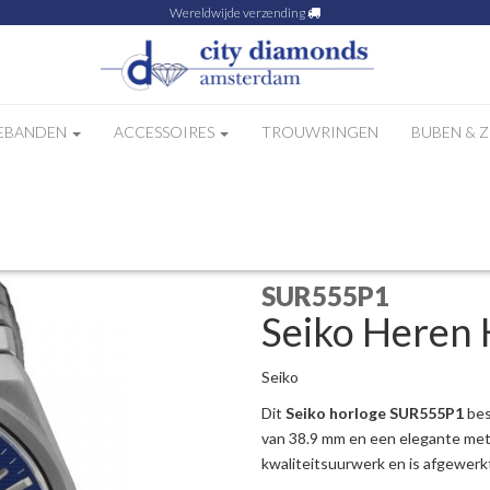
Wereldwijde verzending
EBANDEN
ACCESSOIRES
TROUWRINGEN
BUBEN & 
555P1
SUR555P1
Seiko Heren
Seiko
Dit
Seiko horloge SUR555P1
bes
van 38.9 mm en een elegante met
kwaliteitsuurwerk en is afgewerk