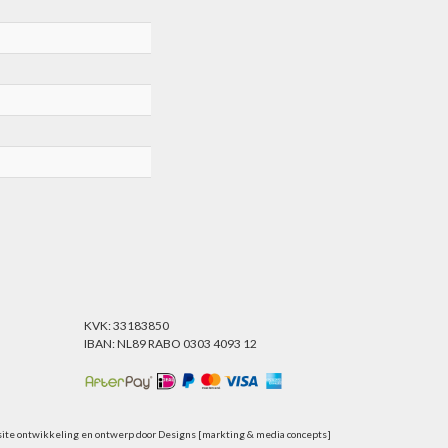
KVK: 33183850
IBAN: NL89 RABO 0303 4093 12
ite ontwikkeling en ontwerp door
Designs [markting & media concepts]