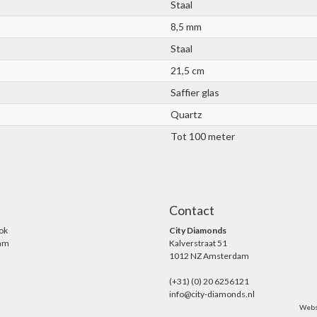
Staal
8,5 mm
Staal
21,5 cm
Saffier glas
Quartz
Tot 100 meter
Contact
ok
City Diamonds
ram
Kalverstraat 51
1012 NZ Amsterdam
(+31) (0) 20 6256121
info@city-diamonds.nl
Webs