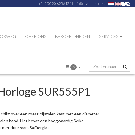
(+31) (0) 20 6256121
|
info@city-diamonds.nl
ZORWEG
OVER ONS
BEROEMDHEDEN
SERVICES
0
 Horloge SUR555P1
chikt over een roestvrijstalen kast met een diameter
alen band. Het bevat een hoogwaardig Seiko
t met duurzaam Saffierglas.