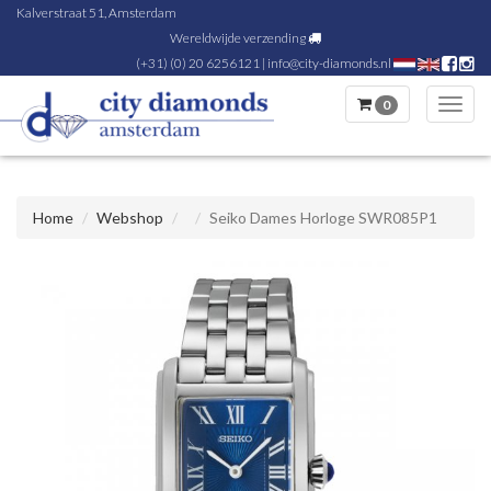
Kalverstraat 51, Amsterdam
Wereldwijde verzending
(+31) (0) 20 6256121
|
info@city-diamonds.nl
0
Toggl
navig
Home
Webshop
Seiko Dames Horloge SWR085P1