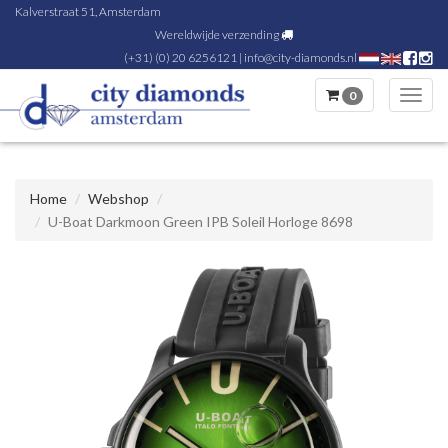
Kalverstraat 51, Amsterdam
Wereldwijde verzending
(+31) (0) 20 6256121
|
info@city-diamonds.nl
0
Toggl
navig
Home
Webshop
U-Boat Darkmoon Green IPB Soleil Horloge 8698