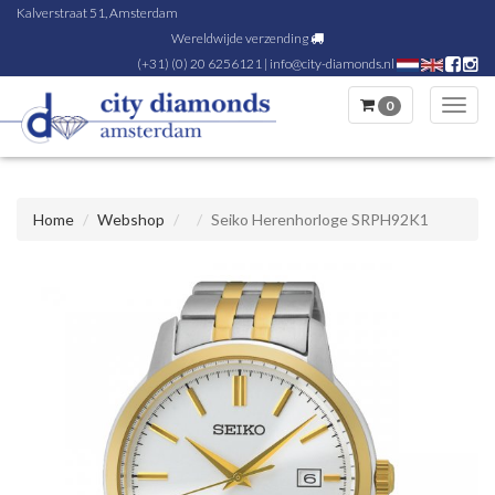
Kalverstraat 51, Amsterdam
Wereldwijde verzending
(+31) (0) 20 6256121
|
info@city-diamonds.nl
0
Toggl
navig
Home
Webshop
Seiko Herenhorloge SRPH92K1