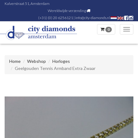
Kalverstraat 51, Amsterdam
Wereldwijde verzending
(+31) (0) 20 6256121
|
info@city-diamonds.nl
0
Toggl
navig
Home
Webshop
Horloges
Geelgouden Tennis Armband Extra Zwaar