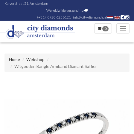
Kalverstraat 51, Amsterdam
Wereldwijde verzending
(+31) (0) 20 6256121
|
info@city-diamonds.nl
0
Toggl
navig
Home
Webshop
Witgouden Bangle Armband Diamant Saffier