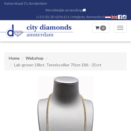
Kalverstraat 51, Amsterdam
Wereldwijde verzending
(+31) (0) 20 6256121
|
info@city-diamonds.nl
0
Toggl
navig
Home
Webshop
Lab-grown 18krt. Tenniscollier 70cm 186 - 35crt