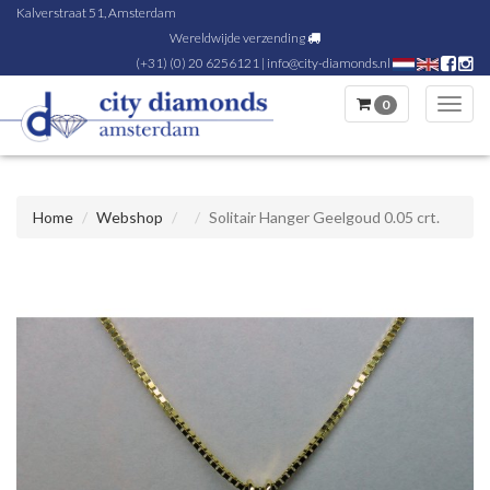
Kalverstraat 51, Amsterdam
Wereldwijde verzending
(+31) (0) 20 6256121
|
info@city-diamonds.nl
0
Toggl
navig
Home
Webshop
Solitair Hanger Geelgoud 0.05 crt.