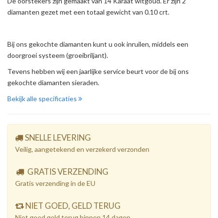
De oorstekers zijn gemaakt van 14 Karaat witgoud. Er zijn 2
diamanten gezet met een totaal gewicht van 0.10 crt.
Bij ons gekochte diamanten kunt u ook inruilen, middels een
doorgroei systeem (groeibriljant).
Tevens hebben wij een jaarlijke service beurt voor de bij ons
gekochte diamanten sieraden.
Bekijk alle specificaties
SNELLE LEVERING
Veilig, aangetekend en verzekerd verzonden
GRATIS VERZENDING
Gratis verzending in de EU
NIET GOED, GELD TERUG
Niet goed geld terug binnen 14 dagen