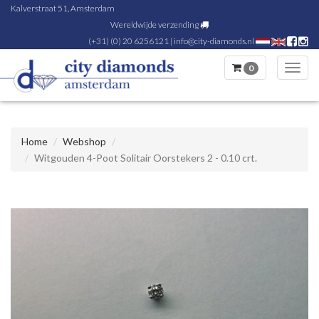
Kalverstraat 51, Amsterdam
Wereldwijde verzending
(+31) (0) 20 6256121
|
info@city-diamonds.nl
0
Toggl
navig
Home
Webshop
Witgouden 4-Poot Solitair Oorstekers 2 - 0.10 crt.