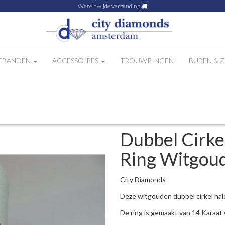
Wereldwijde verzending
EBANDEN
ACCESSOIRES
TROUWRINGEN
BUBEN & 
nt Halo Ring Witgoud
Dubbel Cirke
Ring Witgou
City Diamonds
Deze witgouden dubbel cirkel hal
De ring is gemaakt van 14 Karaat