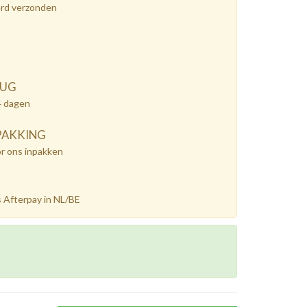
erd verzonden
RUG
4 dagen
PAKKING
or ons inpakken
 Afterpay in NL/BE