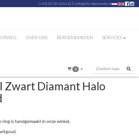
(+31) (0) 20 6256121
|
info@city-diamonds.nl
ZORWEG
OVER ONS
BEROEMDHEDEN
SERVICES
0
l Zwart Diamant Halo
d
o ring is handgemaakt in onze winkel.
 witgoud.