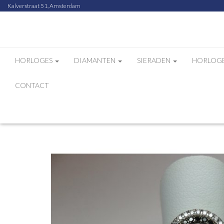
Kalverstraat 51, Amsterdam
HORLOGES
DIAMANTEN
SIERADEN
HORLOG
CONTACT
Home
Webshop
Dubbel Cirkel Zwart Diama