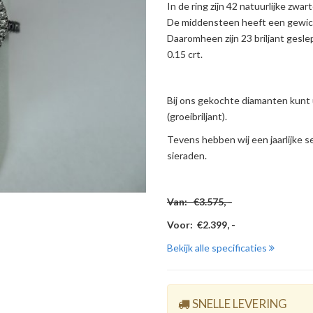
In de ring zijn 42 natuurlijke zwa
De middensteen heeft een gewich
Daaromheen zijn 23 briljant gesl
0.15 crt.
Bij ons gekochte diamanten kunt 
(groeibriljant).
Tevens hebben wij een jaarlijke s
sieraden.
Van: €3.575, -
Voor: €2.399, -
Bekijk alle specificaties
SNELLE LEVERING