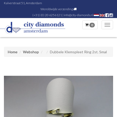
Kalverstraat 51, Amsterdam
Wereldwijde verzending
(+31) (0) 20 6256121
|
info@city-diamonds.nl
0
Toggl
navig
Home
Webshop
Dubbele Klemspleet Ring 2st. Smal