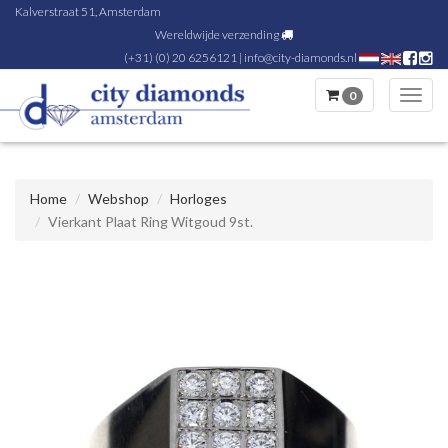
Kalverstraat 51, Amsterdam
Wereldwijde verzending
(+31) (0) 20 6256121
|
info@city-diamonds.nl
0
Toggl
navig
Home
Webshop
Horloges
Vierkant Plaat Ring Witgoud 9st.