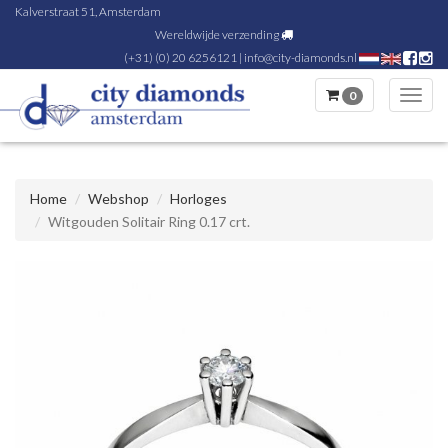
Kalverstraat 51, Amsterdam
Wereldwijde verzending
(+31) (0) 20 6256121
|
info@city-diamonds.nl
0
Toggl
navig
Home
Webshop
Horloges
Witgouden Solitair Ring 0.17 crt.