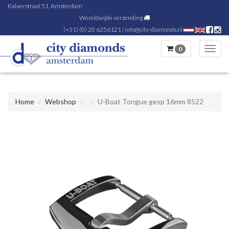
Kalverstraat 51, Amsterdam
Wereldwijde verzending
(+31) (0) 20 6256121
|
info@city-diamonds.nl
0
Toggl
navig
Home
Webshop
U-Boat Tongue gesp 16mm 8522