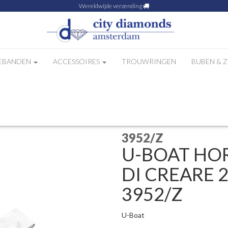
Wereldwijde verzending
EBANDEN
ACCESSOIRES
TROUWRINGEN
BUBEN & 
BERO DI CREARE 22/20 WHVELVET 3952/Z
3952/Z
U-BOAT HO
DI CREARE 
3952/Z
U-Boat