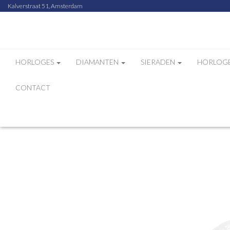
Kalverstraat 51, Amsterdam
HORLOGES
DIAMANTEN
SIERADEN
HORLOG
CONTACT
Home
Webshop
U-BOAT HORLOGEBAND LI