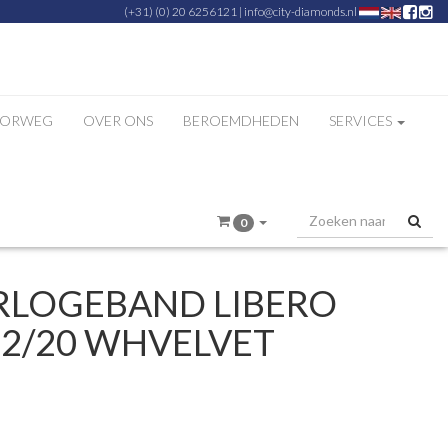
(+31) (0) 20 6256121
|
info@city-diamonds.nl
ZORWEG
OVER ONS
BEROEMDHEDEN
SERVICES
0
RLOGEBAND LIBERO
22/20 WHVELVET