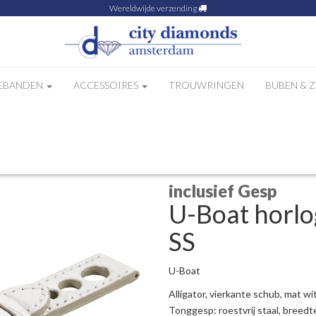
Wereldwijde verzending
EBANDEN
ACCESSOIRES
TROUWRINGEN
BUBEN & 
 5172 SS
inclusief Gesp
U-Boat horl
SS
U-Boat
Alligator, vierkante schub, mat wi
Tonggesp: roestvrij staal, breed