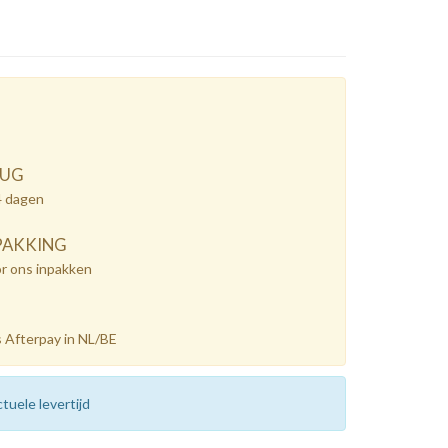
RUG
4 dagen
PAKKING
or ons inpakken
 Afterpay in NL/BE
tuele levertijd