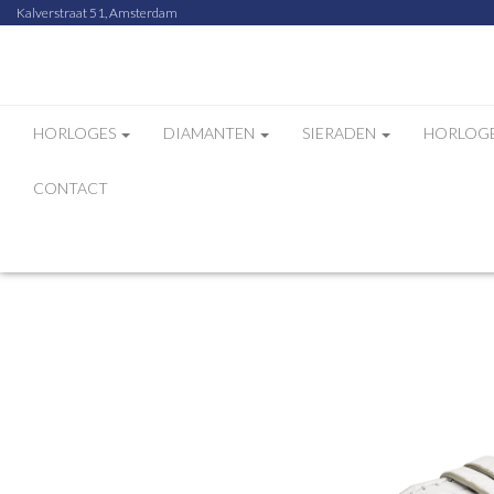
Kalverstraat 51, Amsterdam
HORLOGES
DIAMANTEN
SIERADEN
HORLOG
CONTACT
Home
Webshop
U-Boat horlogeband 23/22