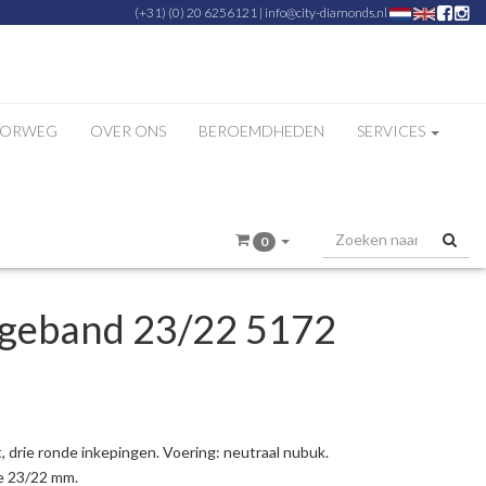
(+31) (0) 20 6256121
|
info@city-diamonds.nl
ZORWEG
OVER ONS
BEROEMDHEDEN
SERVICES
0
ogeband 23/22 5172
t, drie ronde inkepingen. Voering: neutraal nubuk.
te 23/22 mm.