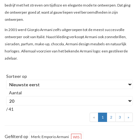
bedrijf met het streven om tijdloze en elegante mode te ontwerpen. Dat ging
de ontwerper goed af, want al gauw liepen veel beroemdheden in zijn
ontwerpen.
In 2001 werd Giorgio Armani zelfs uitgeroepen tot de meest succesvolle
ontwerper ooit van Italië. Naast kleding verkoopt Armani ook zonnebrillen,
sieraden, parfum, make-up, chocola, Armani design meubels en natuurlijk
horloges. Allemaal voorzien van het bekende Armani logo: een gestileerde
adelaar.
Sorteer op
Aantal
/ 41
«
1
2
3
»
Gefilterd op
Merk: Emporio Armani
WIS