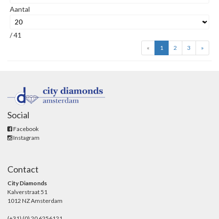
Aantal
/ 41
«
1
2
3
»
Social
Facebook
Instagram
Contact
City Diamonds
Kalverstraat 51
1012 NZ Amsterdam
(+31) (0) 20 6256121