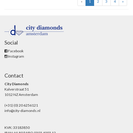
«
1
2
3
4
»
Social
Facebook
Instagram
Contact
City Diamonds
Kalverstraat 51
1012 NZ Amsterdam
(+31) (0) 20 6256121
info@city-diamonds.nl
KVK: 33183850
IBAN: NL89 RABO 0303 4093 12