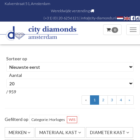
Kalverstraat 51, Amsterdam
Wereldwijde verzending
(+31) (0) 20 6256121
|
info@city-diamonds.nl
0
Tog
nav
Sorteer op
Aantal
/ 959
«
1
2
3
4
»
Gefilterd op
Categorie: Horloges
WIS
MERKEN
MATERIAAL KAST
DIAMETER KAST