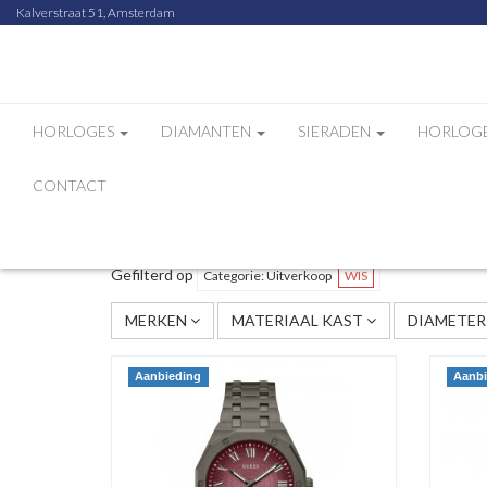
Kalverstraat 51, Amsterdam
HORLOGES
DIAMANTEN
SIERADEN
HORLOG
CONTACT
Sorteer op
Aantal
/
Gefilterd op
Categorie: Uitverkoop
WIS
MERKEN
MATERIAAL KAST
DIAMETER
Aanbieding
Aanbi