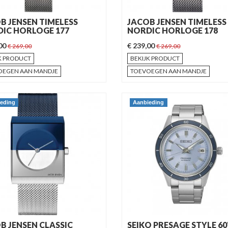
B JENSEN TIMELESS
JACOB JENSEN TIMELESS
IC HORLOGE 177
NORDIC HORLOGE 178
,00
€ 239,00
€ 269,00
€ 269,00
K PRODUCT
BEKIJK PRODUCT
OEGEN AAN MANDJE
TOEVOEGEN AAN MANDJE
eding
Aanbieding
B JENSEN CLASSIC
SEIKO PRESAGE STYLE 60