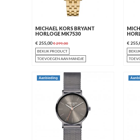
MICHAEL KORS BRYANT
MICH
HORLOGE MK7530
HORL
€ 255,00
€ 255
€ 299,00
BEKIJK PRODUCT
BEKIJ
TOEVOEGEN AAN MANDJE
TOEV
Aanbieding
Aanbi