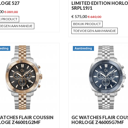
OGE 527
LIMITED EDITION HORL
SRPL19J1
,00
€ 389,00
€ 575,00
€ 640,00
K PRODUCT
BEKIJK PRODUCT
OEGEN AAN MANDJE
TOEVOEGEN AAN MANDJE
eding
Aanbieding
ATCHES FLAIR COUSSIN
GC WATCHES FLAIR COU
OGE Z46001G2MF
HORLOGE Z46005G7MF