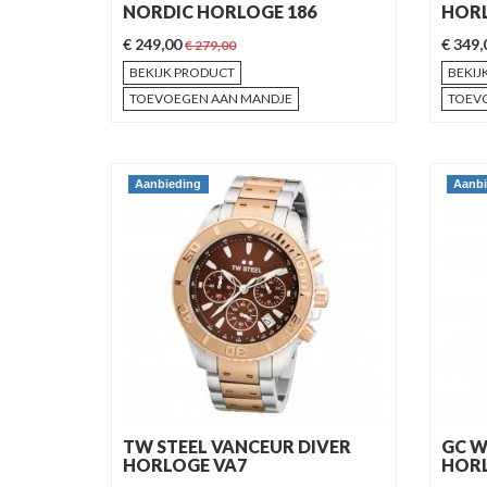
NORDIC HORLOGE 186
HORL
€ 249,00
€ 349
€ 279,00
BEKIJK PRODUCT
BEKIJ
TOEVOEGEN AAN MANDJE
TOEV
Aanbieding
Aanbi
TW STEEL VANCEUR DIVER
GC W
HORLOGE VA7
HORL