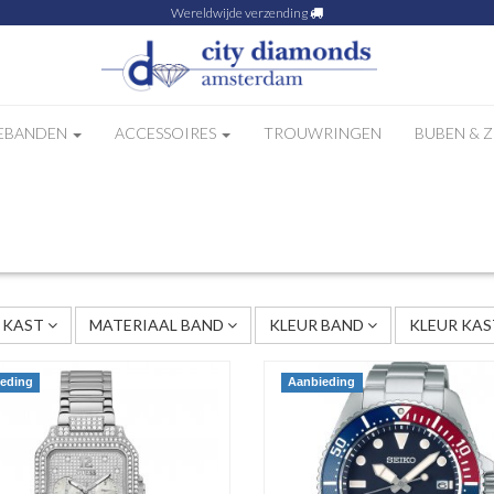
Wereldwijde verzending
EBANDEN
ACCESSOIRES
TROUWRINGEN
BUBEN & 
 187
 KAST
MATERIAAL BAND
KLEUR BAND
KLEUR KA
eding
Aanbieding