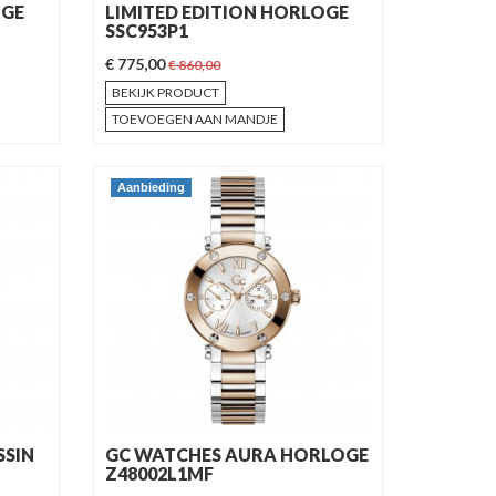
OGE
LIMITED EDITION HORLOGE
SSC953P1
€ 775,00
€ 860,00
BEKIJK PRODUCT
TOEVOEGEN AAN MANDJE
Aanbieding
SSIN
GC WATCHES AURA HORLOGE
Z48002L1MF