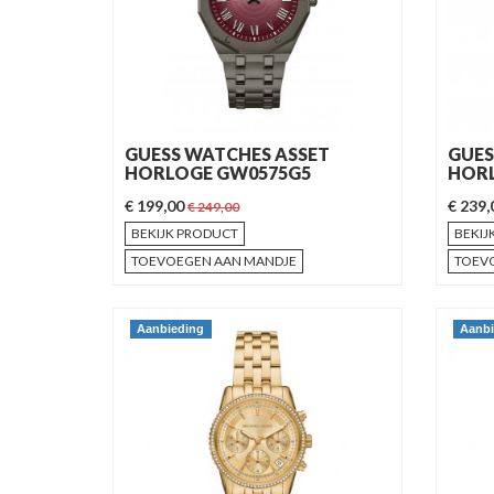
GUESS WATCHES ASSET
GUES
HORLOGE GW0575G5
HORL
€ 199,00
€ 239
€ 249,00
BEKIJK PRODUCT
BEKIJ
TOEVOEGEN AAN MANDJE
TOEV
Aanbieding
Aanbi