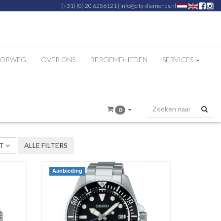
(+31) (0) 20 6256121
|
info@city-diamonds.nl
ZORWEG
OVER ONS
BEROEMDHEDEN
SERVICES
«
1
2
3
4
»
0
ST
ALLE FILTERS
Aanbieding